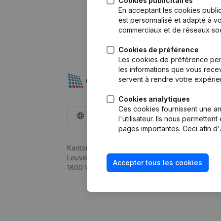
Cookies publicitaires
En acceptant les cookies public
est personnalisé et adapté à vo
commerciaux et de réseaux soc
Cookies de préférence
Les cookies de préférence per
les informations que vous recev
servent à rendre votre expérie
Cookies analytiques
Ces cookies fournissent une ana
Français
l'utilisateur. Ils nous permette
pages importantes. Ceci afin d'
Kantorenpark Everest
Leuvensesteenweg 248D,
Accepter tous les cookies
1800 Vilvoorde