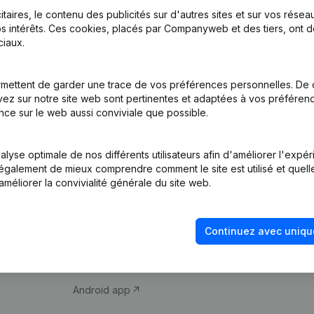
itaires, le contenu des publicités sur d'autres sites et sur vos rése
s intérêts. Ces cookies, placés par Companyweb et des tiers, ont d
iaux.
mettent de garder une trace de vos préférences personnelles. De 
ez sur notre site web sont pertinentes et adaptées à vos préférence
Produit
Thème
nce sur le web aussi conviviale que possible.
Informations
Compliance et pré
d’entreprise
fraude
lyse optimale de nos différents utilisateurs afin d'améliorer l'expé
nt également de mieux comprendre comment le site est utilisé et quell
Monitoring
Consulter des co
améliorer la convivialité générale du site web.
Recherche
Recherche de nu
internationale
Vérification de la 
Continuez avec uniqu
Prospection
iOS app
Android app