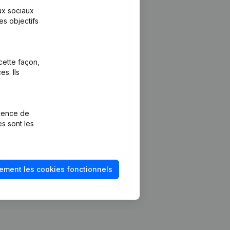
aux sociaux
es objectifs
cette façon,
s. Ils
Plateforme
vention de la
Intégrations
rience de
Intégrations
es sont les
mptes annuels
personnalisées
méro de TVA
Expérience de
paiement
solvabilité
ement les cookies fonctionnels
Contact
Tarifs