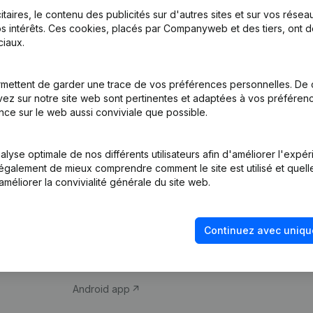
itaires, le contenu des publicités sur d'autres sites et sur vos rése
s intérêts. Ces cookies, placés par Companyweb et des tiers, ont d
iaux.
mettent de garder une trace de vos préférences personnelles. De 
ez sur notre site web sont pertinentes et adaptées à vos préférence
Produit
Thème
nce sur le web aussi conviviale que possible.
Informations
Compliance et pré
d’entreprise
fraude
lyse optimale de nos différents utilisateurs afin d'améliorer l'expé
nt également de mieux comprendre comment le site est utilisé et quell
Monitoring
Consulter des co
améliorer la convivialité générale du site web.
Recherche
Recherche de nu
internationale
Vérification de la 
Continuez avec uniqu
Prospection
iOS app
Android app