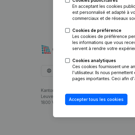
Cookies publicitaires
En acceptant les cookies public
est personnalisé et adapté à vo
commerciaux et de réseaux soc
Cookies de préférence
Les cookies de préférence per
les informations que vous recev
servent à rendre votre expérie
Cookies analytiques
Ces cookies fournissent une ana
Français
l'utilisateur. Ils nous permette
pages importantes. Ceci afin d'
Kantorenpark Everest
Leuvensesteenweg 248D,
Accepter tous les cookies
1800 Vilvoorde