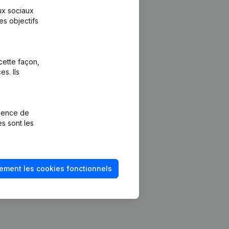
aux sociaux
es objectifs
cette façon,
s. Ils
Plateforme
vention de la
Intégrations
rience de
Intégrations
es sont les
mptes annuels
personnalisées
méro de TVA
Expérience de
paiement
solvabilité
ement les cookies fonctionnels
Contact
Tarifs