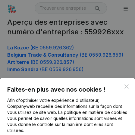
Aperçu des entreprises avec
numéro d'entreprise : 559926xxx
La Kozoe
(BE 0559.926.362)
Belgium Trade & Consultancy
(BE 0559.926.659)
Art'terre
(BE 0559.926.857)
Immo Sandra
(BE 0559.926.956)
Clo
Faites-en plus avec nos cookies !
Produit
Afin d'optimiser votre expérience d'utilisateur,
Informations d’entreprise
Companyweb recueille des informations sur la façon dont
vous utilisez ce site web.
La politique en matière de cookies
Monitoring
Français
vous permet de savoir quelles informations sont visées et
vous donne le contrôle sur la manière dont elles sont
Recherche internationale
utilisées.