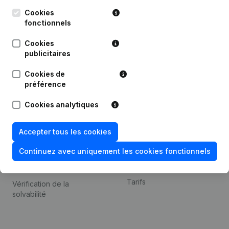
Kantorenpark Everest
Prospection
Leuvensesteenweg
Cookies
iOS app
248D,
fonctionnels
1800 Vilvoorde
Android app
Cookies
publicitaires
Cookies de
Thème
Plateforme
préférence
Compliance et prévention
Intégrations
Cookies analytiques
de la fraude
Intégrations
Consulter des comptes
personnalisées
Accepter tous les cookies
annuels
Expérience de paiement
Continuez avec uniquement les cookies fonctionnels
Recherche de numéro de
Contact
TVA
Tarifs
Vérification de la
solvabilité