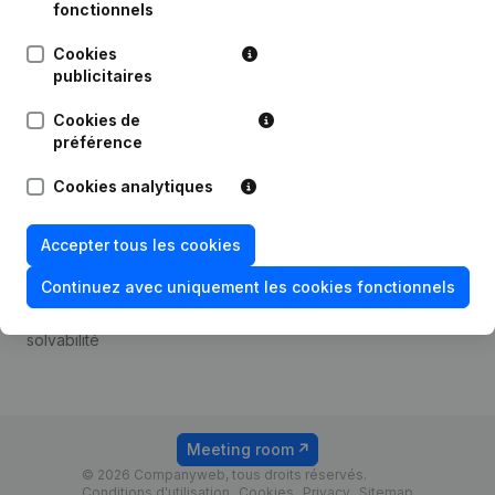
Android app
fonctionnels
Cookies
publicitaires
Thème
Plateforme
Cookies de
Compliance et prévention
Intégrations
préférence
de la fraude
Intégrations
Cookies analytiques
Consulter des comptes
personnalisées
annuels
Expérience de paiement
Accepter tous les cookies
Recherche de numéro de
Contact
TVA
Continuez avec uniquement les cookies fonctionnels
Tarifs
Vérification de la
solvabilité
Meeting room
© 2026 Companyweb, tous droits réservés.
Conditions d'utilisation
Cookies
Privacy
Sitemap