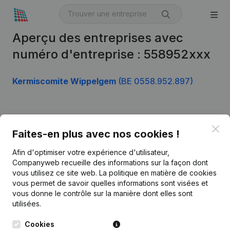
Aperçu des entreprises avec
numéro d'entreprise : 558952xxx
Kermiscomite Wippelgem
(BE 0558.952.897)
Produit
Clo
Faites-en plus avec nos cookies !
Informations d’entreprise
Afin d'optimiser votre expérience d'utilisateur,
Monitoring
Français
Companyweb recueille des informations sur la façon dont
vous utilisez ce site web.
La politique en matière de cookies
Recherche internationale
vous permet de savoir quelles informations sont visées et
vous donne le contrôle sur la manière dont elles sont
Kantorenpark Everest
Prospection
utilisées.
Leuvensesteenweg
iOS app
248D,
Cookies
1800 Vilvoorde