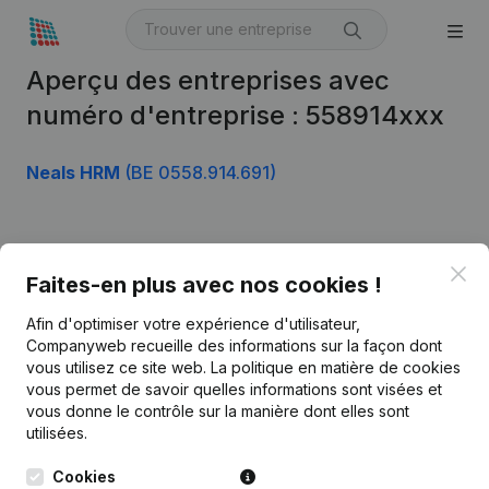
Aperçu des entreprises avec
numéro d'entreprise : 558914xxx
Neals HRM
(BE 0558.914.691)
Produit
Clo
Faites-en plus avec nos cookies !
Informations d’entreprise
Afin d'optimiser votre expérience d'utilisateur,
Monitoring
Français
Companyweb recueille des informations sur la façon dont
vous utilisez ce site web.
La politique en matière de cookies
Recherche internationale
vous permet de savoir quelles informations sont visées et
vous donne le contrôle sur la manière dont elles sont
Kantorenpark Everest
Prospection
utilisées.
Leuvensesteenweg
iOS app
248D,
Cookies
1800 Vilvoorde