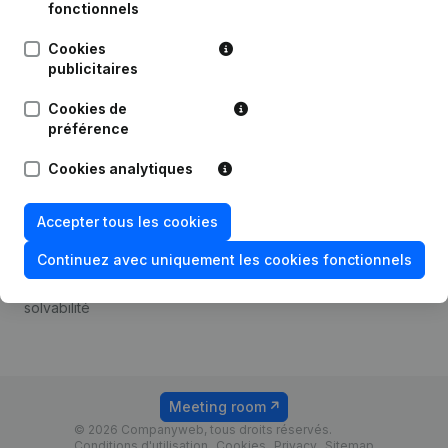
Android app
fonctionnels
Cookies
publicitaires
Thème
Plateforme
Cookies de
Compliance et prévention
Intégrations
préférence
de la fraude
Intégrations
Cookies analytiques
Consulter des comptes
personnalisées
annuels
Expérience de paiement
Accepter tous les cookies
Recherche de numéro de
Contact
TVA
Continuez avec uniquement les cookies fonctionnels
Tarifs
Vérification de la
solvabilité
Meeting room
© 2026 Companyweb, tous droits réservés.
Conditions d'utilisation
Cookies
Privacy
Sitemap