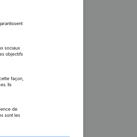
arantissent
aux sociaux
es objectifs
cette façon,
s. Ils
rience de
es sont les