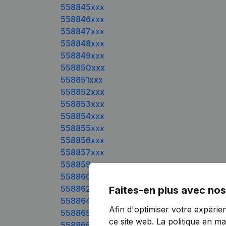
558845xxx
558846xxx
558847xxx
558848xxx
558849xxx
558850xxx
558851xxx
558852xxx
558853xxx
558854xxx
558855xxx
558856xxx
558857xxx
558859xxx
558860xxx
558862xxx
Faites-en plus avec nos
558864xxx
Afin d'optimiser votre expérie
558865xxx
ce site web.
La politique en ma
558866xxx