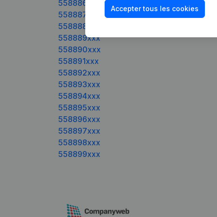
558886xxx
Accepter tous les cookies
558887xxx
558888xxx
558889xxx
558890xxx
558891xxx
558892xxx
558893xxx
558894xxx
558895xxx
558896xxx
558897xxx
558898xxx
558899xxx