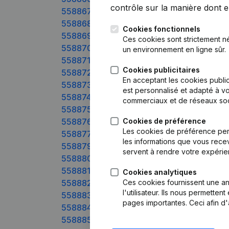
contrôle sur la manière dont ell
558867xxx
558868xxx
Cookies fonctionnels
558869xxx
Ces cookies sont strictement n
558870xxx
un environnement en ligne sûr.
558871xxx
Cookies publicitaires
558872xxx
En acceptant les cookies public
558873xxx
est personnalisé et adapté à vo
558874xxx
commerciaux et de réseaux soc
558875xxx
558876xxx
Cookies de préférence
Les cookies de préférence per
558877xxx
les informations que vous recev
558879xxx
servent à rendre votre expérie
558880xxx
558881xxx
Cookies analytiques
558882xxx
Ces cookies fournissent une ana
l'utilisateur. Ils nous permette
558883xxx
pages importantes. Ceci afin d'
558884xxx
558885xxx