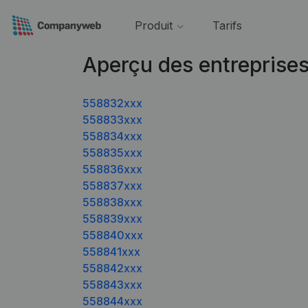
Produit
Tarifs
Aperçu des entreprise
558832xxx
558833xxx
558834xxx
558835xxx
558836xxx
558837xxx
558838xxx
558839xxx
558840xxx
558841xxx
558842xxx
558843xxx
558844xxx