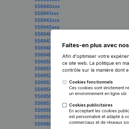
556940xxx
556941xxx
556942xxx
556945xxx
556946xxx
556947xxx
Faites-en plus avec nos
556948xxx
556949xxx
Afin d'optimiser votre expérie
556950xxx
ce site web.
La politique en ma
556951xxx
contrôle sur la manière dont ell
556952xxx
556953xxx
Cookies fonctionnels
Ces cookies sont strictement n
556954xxx
un environnement en ligne sûr.
556956xxx
556957xxx
Cookies publicitaires
556958xxx
En acceptant les cookies public
556959xxx
est personnalisé et adapté à vo
commerciaux et de réseaux soc
556960xxx