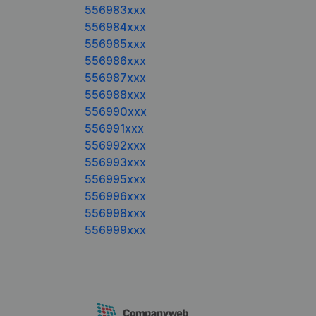
556983xxx
556984xxx
556985xxx
556986xxx
556987xxx
556988xxx
556990xxx
556991xxx
556992xxx
556993xxx
556995xxx
556996xxx
556998xxx
556999xxx