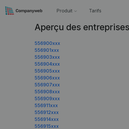
Produit
Tarifs
Aperçu des entreprise
556900xxx
556901xxx
556903xxx
556904xxx
556905xxx
556906xxx
556907xxx
556908xxx
556909xxx
556911xxx
556912xxx
556914xxx
556915xxx