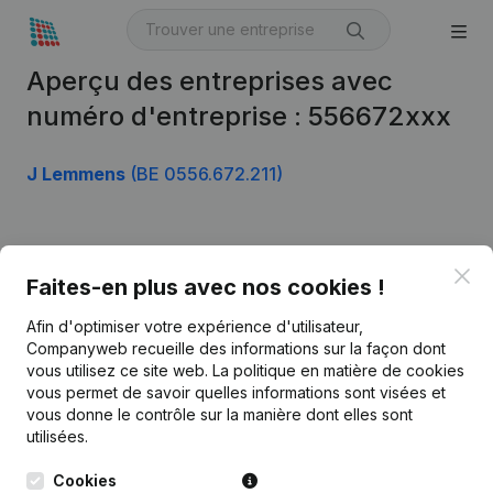
Aperçu des entreprises avec
numéro d'entreprise : 556672xxx
J Lemmens
(BE 0556.672.211)
Produit
Clo
Faites-en plus avec nos cookies !
Informations d’entreprise
Afin d'optimiser votre expérience d'utilisateur,
Monitoring
Français
Companyweb recueille des informations sur la façon dont
vous utilisez ce site web.
La politique en matière de cookies
Recherche internationale
vous permet de savoir quelles informations sont visées et
vous donne le contrôle sur la manière dont elles sont
Kantorenpark Everest
Prospection
utilisées.
Leuvensesteenweg
iOS app
248D,
Cookies
1800 Vilvoorde