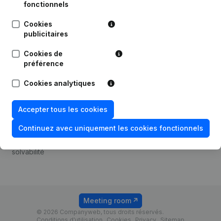
Android app
fonctionnels
Cookies
publicitaires
Thème
Plateforme
Cookies de
Compliance et prévention
Intégrations
préférence
de la fraude
Intégrations
Cookies analytiques
Consulter des comptes
personnalisées
annuels
Expérience de paiement
Accepter tous les cookies
Recherche de numéro de
Contact
TVA
Continuez avec uniquement les cookies fonctionnels
Tarifs
Vérification de la
solvabilité
Meeting room
© 2026 Companyweb, tous droits réservés.
Conditions d'utilisation
Cookies
Privacy
Sitemap