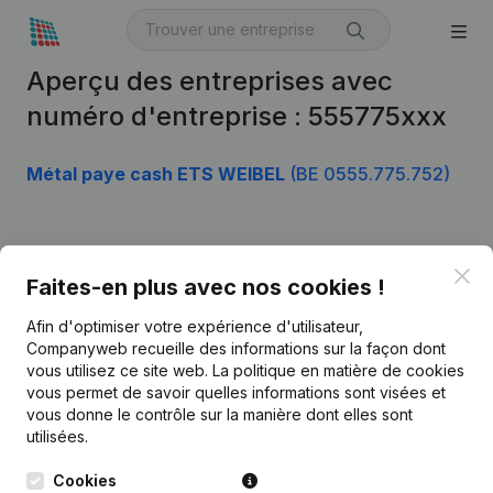
Aperçu des entreprises avec
numéro d'entreprise : 555775xxx
Métal paye cash ETS WEIBEL
(BE 0555.775.752)
Produit
Clo
Faites-en plus avec nos cookies !
Informations d’entreprise
Afin d'optimiser votre expérience d'utilisateur,
Monitoring
Français
Companyweb recueille des informations sur la façon dont
vous utilisez ce site web.
La politique en matière de cookies
Recherche internationale
vous permet de savoir quelles informations sont visées et
vous donne le contrôle sur la manière dont elles sont
Kantorenpark Everest
Prospection
utilisées.
Leuvensesteenweg
iOS app
248D,
Cookies
1800 Vilvoorde