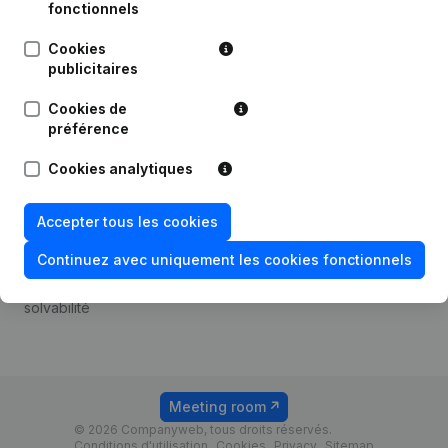
Android app
fonctionnels
Cookies
publicitaires
Thème
Plateforme
Cookies de
Compliance et prévention
Intégrations
préférence
de la fraude
Intégrations
Cookies analytiques
Consulter des comptes
personnalisées
annuels
Expérience de paiement
Accepter tous les cookies
Recherche de numéro de
Contact
TVA
Continuez avec uniquement les cookies fonctionnels
Tarifs
Vérification de la
solvabilité
Meeting room
© 2026 Companyweb, tous droits réservés.
Conditions d'utilisation
Cookies
Privacy
Sitemap