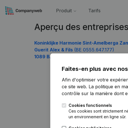
Produit
Tarifs
Aperçu des entreprise
Koninklijke Harmonie Sint-Amelberga Z
Guerit Alex & Fils
(BE 0555.647.177)
1089 BAR & KOELING
(BE 0555.647.771)
Faites-en plus avec nos
Afin d'optimiser votre expérie
ce site web.
La politique en ma
contrôle sur la manière dont ell
Cookies fonctionnels
Ces cookies sont strictement n
un environnement en ligne sûr.