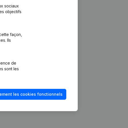
aux sociaux
es objectifs
cette façon,
s. Ils
Plateforme
vention de la
Intégrations
rience de
Intégrations
es sont les
mptes annuels
personnalisées
méro de TVA
Expérience de
paiement
solvabilité
ement les cookies fonctionnels
Contact
Tarifs