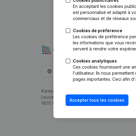
Cookies publicitaires
En acceptant les cookies public
est personnalisé et adapté à vo
commerciaux et de réseaux soc
Cookies de préférence
Les cookies de préférence per
les informations que vous recev
servent à rendre votre expérie
Cookies analytiques
Ces cookies fournissent une ana
Français
l'utilisateur. Ils nous permette
pages importantes. Ceci afin d'
Kantorenpark Everest
Leuvensesteenweg 248D,
Accepter tous les cookies
1800 Vilvoorde