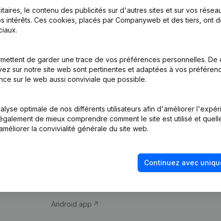
itaires, le contenu des publicités sur d'autres sites et sur vos rése
s intérêts. Ces cookies, placés par Companyweb et des tiers, ont d
iaux.
mettent de garder une trace de vos préférences personnelles. De 
ez sur notre site web sont pertinentes et adaptées à vos préférence
Produit
Thème
nce sur le web aussi conviviale que possible.
Informations
Compliance et pré
d’entreprise
fraude
lyse optimale de nos différents utilisateurs afin d'améliorer l'expé
nt également de mieux comprendre comment le site est utilisé et quell
Monitoring
Consulter des co
améliorer la convivialité générale du site web.
Recherche
Recherche de nu
internationale
Vérification de la 
Continuez avec uniqu
Prospection
iOS app
Android app