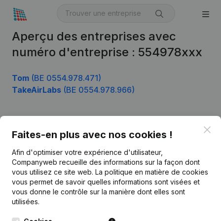
Aperçu des entreprises avec
numéro d'entreprise : 554978xxx
Tom
(BE 0554.978.471)
TakeAirLabs
(BE 0554.978.966)
Clo
Produit
Faites-en plus avec nos cookies !
Informations d’entreprise
Afin d'optimiser votre expérience d'utilisateur,
Companyweb recueille des informations sur la façon dont
Monitoring
Français
vous utilisez ce site web.
La politique en matière de cookies
vous permet de savoir quelles informations sont visées et
Recherche internationale
vous donne le contrôle sur la manière dont elles sont
Kantorenpark Everest
Prospection
utilisées.
Leuvensesteenweg
iOS app
248D,