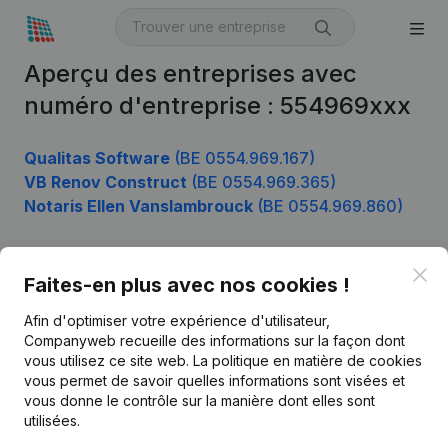
Aperçu des entreprises avec
numéro d'entreprise : 554969xxx
Qualitas Software
(BE 0554.969.167)
VB Renov Construct
(BE 0554.969.365)
Notaris Ellen Vanslambrouck
(BE 0554.969.860)
Clo
Faites-en plus avec nos cookies !
Produit
Afin d'optimiser votre expérience d'utilisateur,
Informations d’entreprise
Companyweb recueille des informations sur la façon dont
Monitoring
vous utilisez ce site web.
La politique en matière de cookies
Français
vous permet de savoir quelles informations sont visées et
Recherche internationale
vous donne le contrôle sur la manière dont elles sont
utilisées.
Kantorenpark Everest
Prospection
Leuvensesteenweg