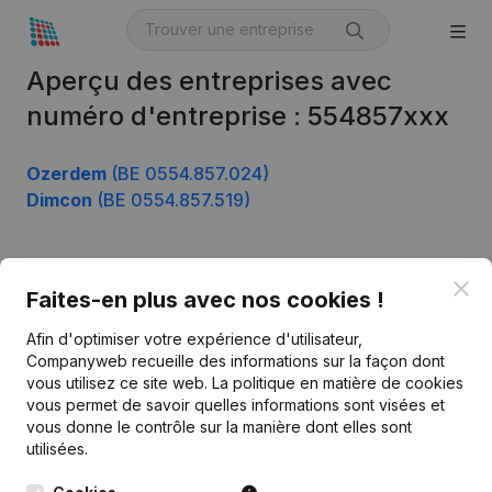
Aperçu des entreprises avec
numéro d'entreprise : 554857xxx
Ozerdem
(BE 0554.857.024)
Dimcon
(BE 0554.857.519)
Clo
Produit
Faites-en plus avec nos cookies !
Informations d’entreprise
Afin d'optimiser votre expérience d'utilisateur,
Companyweb recueille des informations sur la façon dont
Monitoring
Français
vous utilisez ce site web.
La politique en matière de cookies
vous permet de savoir quelles informations sont visées et
Recherche internationale
vous donne le contrôle sur la manière dont elles sont
Kantorenpark Everest
Prospection
utilisées.
Leuvensesteenweg
iOS app
248D,