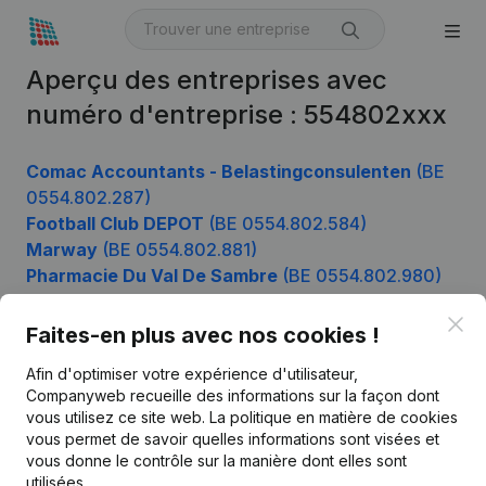
Aperçu des entreprises avec
numéro d'entreprise : 554802xxx
Comac Accountants - Belastingconsulenten
(BE
0554.802.287)
Football Club DEPOT
(BE 0554.802.584)
Marway
(BE 0554.802.881)
Pharmacie Du Val De Sambre
(BE 0554.802.980)
Clo
Faites-en plus avec nos cookies !
Produit
Afin d'optimiser votre expérience d'utilisateur,
Companyweb recueille des informations sur la façon dont
Informations d’entreprise
vous utilisez ce site web.
La politique en matière de cookies
vous permet de savoir quelles informations sont visées et
Monitoring
Français
vous donne le contrôle sur la manière dont elles sont
Recherche internationale
utilisées.