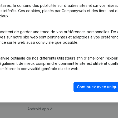
itaires, le contenu des publicités sur d'autres sites et sur vos rése
s intérêts. Ces cookies, placés par Companyweb et des tiers, ont d
iaux.
mettent de garder une trace de vos préférences personnelles. De 
ez sur notre site web sont pertinentes et adaptées à vos préférence
Produit
Thème
nce sur le web aussi conviviale que possible.
Informations
Compliance et pré
d’entreprise
fraude
lyse optimale de nos différents utilisateurs afin d'améliorer l'expé
nt également de mieux comprendre comment le site est utilisé et quell
Monitoring
Consulter des co
améliorer la convivialité générale du site web.
Recherche
Recherche de nu
internationale
Vérification de la 
Continuez avec uniqu
Prospection
iOS app
Android app