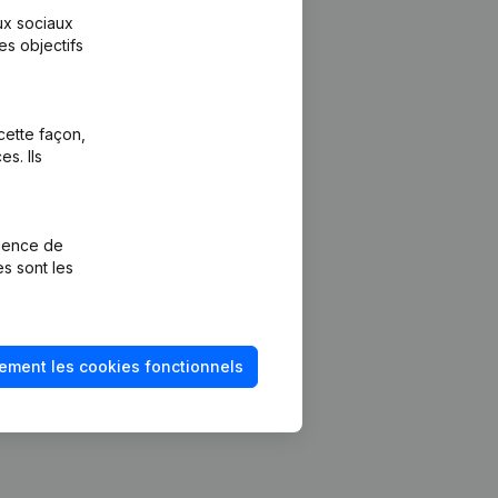
aux sociaux
es objectifs
cette façon,
s. Ils
Plateforme
vention de la
Intégrations
rience de
Intégrations
es sont les
mptes annuels
personnalisées
méro de TVA
Expérience de
paiement
solvabilité
ement les cookies fonctionnels
Contact
Tarifs