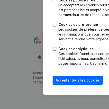
Cookies publicitaires
En acceptant les cookies public
est personnalisé et adapté à vo
commerciaux et de réseaux soc
Cookies de préférence
Les cookies de préférence per
les informations que vous recev
servent à rendre votre expérie
Cookies analytiques
Ces cookies fournissent une ana
Français
l'utilisateur. Ils nous permette
pages importantes. Ceci afin d'
Kantorenpark Everest
Leuvensesteenweg 248D,
Accepter tous les cookies
1800 Vilvoorde