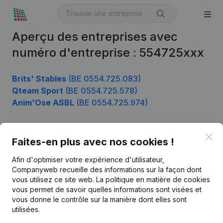
Aperçu des entreprises avec
numéro d'entreprise : 554725xxx
Brits' Stables
(BE 0554.725.083)
Qteam Sport
(BE 0554.725.578)
Anim'Ose ASBL
(BE 0554.725.974)
Clo
Faites-en plus avec nos cookies !
Produit
Afin d'optimiser votre expérience d'utilisateur,
Informations d’entreprise
Companyweb recueille des informations sur la façon dont
Monitoring
vous utilisez ce site web.
La politique en matière de cookies
Français
vous permet de savoir quelles informations sont visées et
Recherche internationale
vous donne le contrôle sur la manière dont elles sont
utilisées.
Kantorenpark Everest
Prospection
Leuvensesteenweg