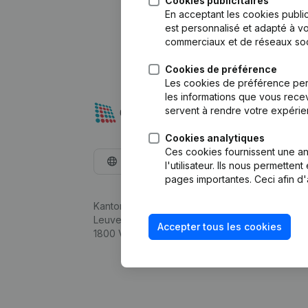
Cookies publicitaires
En acceptant les cookies public
est personnalisé et adapté à vo
commerciaux et de réseaux soc
Cookies de préférence
Les cookies de préférence per
les informations que vous recev
servent à rendre votre expérie
Cookies analytiques
Ces cookies fournissent une ana
Français
l'utilisateur. Ils nous permette
pages importantes. Ceci afin d'
Kantorenpark Everest
Leuvensesteenweg 248D,
Accepter tous les cookies
1800 Vilvoorde