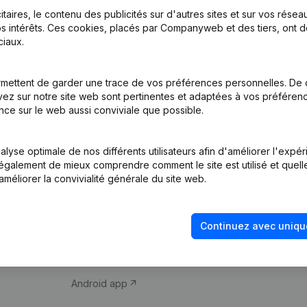
itaires, le contenu des publicités sur d'autres sites et sur vos rése
s intérêts. Ces cookies, placés par Companyweb et des tiers, ont d
iaux.
mettent de garder une trace de vos préférences personnelles. De 
ez sur notre site web sont pertinentes et adaptées à vos préférence
Produit
Thème
nce sur le web aussi conviviale que possible.
Informations
Compliance et pré
d’entreprise
fraude
lyse optimale de nos différents utilisateurs afin d'améliorer l'expé
nt également de mieux comprendre comment le site est utilisé et quell
Monitoring
Consulter des co
améliorer la convivialité générale du site web.
Recherche
Recherche de nu
internationale
Vérification de la 
Continuez avec uniqu
Prospection
iOS app
Android app