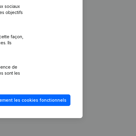
aux sociaux
es objectifs
cette façon,
s. Ils
Plateforme
vention de la
Intégrations
rience de
Intégrations
es sont les
mptes annuels
personnalisées
méro de TVA
Expérience de
paiement
solvabilité
ement les cookies fonctionnels
Contact
Tarifs