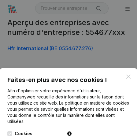
Aperçu des entreprises avec
numéro d'entreprise : 554677xxx
Hfr International
(BE 0554.677.276)
Produit
Clo
Faites-en plus avec nos cookies !
Informations d’entreprise
Afin d'optimiser votre expérience d'utilisateur,
Monitoring
Français
Companyweb recueille des informations sur la façon dont
vous utilisez ce site web.
La politique en matière de cookies
Recherche internationale
vous permet de savoir quelles informations sont visées et
vous donne le contrôle sur la manière dont elles sont
Kantorenpark Everest
Prospection
utilisées.
Leuvensesteenweg
iOS app
248D,
Cookies
1800 Vilvoorde