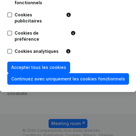
Android app
fonctionnels
Cookies
publicitaires
Thème
Plateforme
Cookies de
Compliance et prévention
Intégrations
préférence
de la fraude
Intégrations
Cookies analytiques
Consulter des comptes
personnalisées
annuels
Expérience de paiement
Accepter tous les cookies
Recherche de numéro de
Contact
TVA
Continuez avec uniquement les cookies fonctionnels
Tarifs
Vérification de la
solvabilité
Meeting room
© 2026 Companyweb, tous droits réservés.
Conditions d'utilisation
Cookies
Privacy
Sitemap