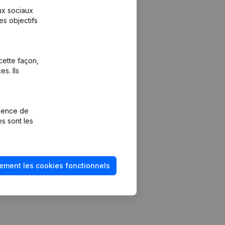
aux sociaux
es objectifs
cette façon,
s. Ils
Plateforme
vention de la
Intégrations
rience de
Intégrations
es sont les
mptes annuels
personnalisées
méro de TVA
Expérience de
paiement
solvabilité
ement les cookies fonctionnels
Contact
Tarifs