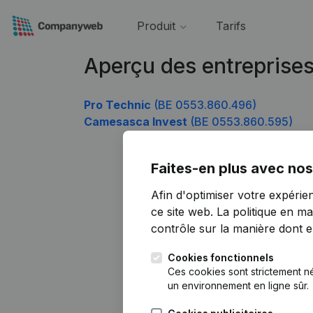
Produit
Tarifs
Aperçu des entreprise
Pro Technic
(BE 0553.860.496)
Camesasca Invest
(BE 0553.860.595)
Faites-en plus avec nos
Afin d'optimiser votre expérie
ce site web.
La politique en ma
contrôle sur la manière dont ell
Cookies fonctionnels
Ces cookies sont strictement n
un environnement en ligne sûr.