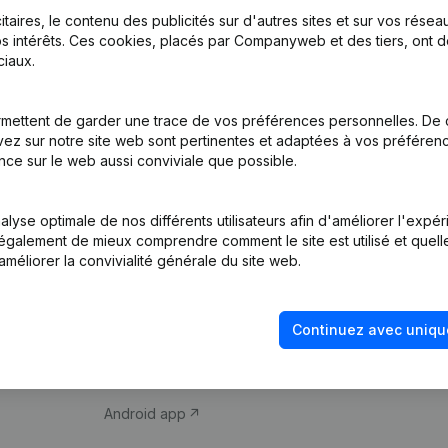
itaires, le contenu des publicités sur d'autres sites et sur vos rése
s intérêts. Ces cookies, placés par Companyweb et des tiers, ont d
iaux.
mettent de garder une trace de vos préférences personnelles. De 
ez sur notre site web sont pertinentes et adaptées à vos préférence
Produit
Thème
nce sur le web aussi conviviale que possible.
Informations
Compliance et pré
d’entreprise
fraude
lyse optimale de nos différents utilisateurs afin d'améliorer l'expé
nt également de mieux comprendre comment le site est utilisé et quell
Monitoring
Consulter des co
améliorer la convivialité générale du site web.
Recherche
Recherche de nu
internationale
Vérification de la 
Continuez avec uniqu
Prospection
iOS app
Android app