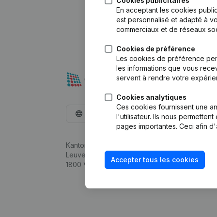
Cookies publicitaires
En acceptant les cookies public
est personnalisé et adapté à vo
commerciaux et de réseaux soc
Cookies de préférence
Les cookies de préférence per
les informations que vous recev
servent à rendre votre expérie
Cookies analytiques
Ces cookies fournissent une ana
Français
l'utilisateur. Ils nous permette
pages importantes. Ceci afin d'
Kantorenpark Everest
Leuvensesteenweg 248D,
Accepter tous les cookies
1800 Vilvoorde