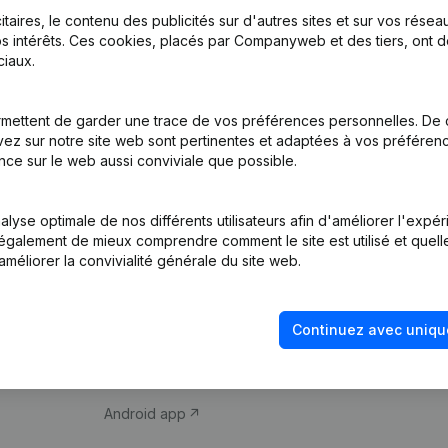
itaires, le contenu des publicités sur d'autres sites et sur vos rése
s intérêts. Ces cookies, placés par Companyweb et des tiers, ont d
iaux.
mettent de garder une trace de vos préférences personnelles. De 
ez sur notre site web sont pertinentes et adaptées à vos préférence
Produit
Thème
nce sur le web aussi conviviale que possible.
Informations
Compliance et pré
d’entreprise
fraude
lyse optimale de nos différents utilisateurs afin d'améliorer l'expé
nt également de mieux comprendre comment le site est utilisé et quell
Monitoring
Consulter des co
améliorer la convivialité générale du site web.
Recherche
Recherche de nu
internationale
Vérification de la 
Continuez avec uniqu
Prospection
iOS app
Android app