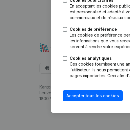
Cookies publicitaires
En acceptant les cookies public
est personnalisé et adapté à vo
commerciaux et de réseaux soc
Cookies de préférence
Les cookies de préférence per
les informations que vous recev
servent à rendre votre expérie
Cookies analytiques
Ces cookies fournissent une ana
Français
l'utilisateur. Ils nous permette
pages importantes. Ceci afin d'
Kantorenpark Everest
Leuvensesteenweg 248D,
Accepter tous les cookies
1800 Vilvoorde