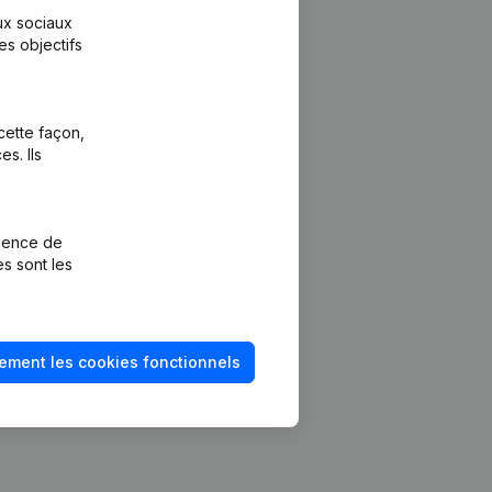
aux sociaux
es objectifs
cette façon,
s. Ils
Plateforme
vention de la
Intégrations
rience de
Intégrations
es sont les
mptes annuels
personnalisées
méro de TVA
Expérience de
paiement
solvabilité
ement les cookies fonctionnels
Contact
Tarifs