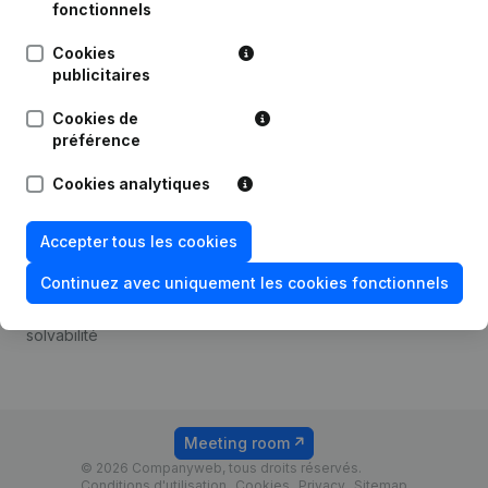
Android app
fonctionnels
Cookies
publicitaires
Thème
Plateforme
Cookies de
Compliance et prévention
Intégrations
préférence
de la fraude
Intégrations
Cookies analytiques
Consulter des comptes
personnalisées
annuels
Expérience de paiement
Accepter tous les cookies
Recherche de numéro de
Contact
TVA
Continuez avec uniquement les cookies fonctionnels
Tarifs
Vérification de la
solvabilité
Meeting room
© 2026 Companyweb, tous droits réservés.
Conditions d'utilisation
Cookies
Privacy
Sitemap