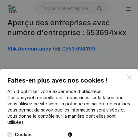
Aperçu des entreprises avec
numéro d'entreprise : 553694xxx
Sbk Accountancy
(BE 0553.694.113)
Produit
Clo
Faites-en plus avec nos cookies !
Informations d’entreprise
Afin d'optimiser votre expérience d'utilisateur,
Monitoring
Français
Companyweb recueille des informations sur la façon dont
vous utilisez ce site web.
La politique en matière de cookies
Recherche internationale
vous permet de savoir quelles informations sont visées et
vous donne le contrôle sur la manière dont elles sont
Kantorenpark Everest
Prospection
utilisées.
Leuvensesteenweg
iOS app
248D,
Cookies
1800 Vilvoorde