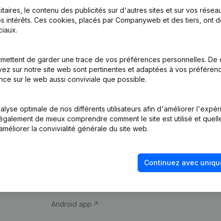
itaires, le contenu des publicités sur d'autres sites et sur vos rése
s intérêts. Ces cookies, placés par Companyweb et des tiers, ont d
iaux.
mettent de garder une trace de vos préférences personnelles. De 
ez sur notre site web sont pertinentes et adaptées à vos préférence
Produit
Thème
nce sur le web aussi conviviale que possible.
Informations
Compliance et pré
d’entreprise
fraude
lyse optimale de nos différents utilisateurs afin d'améliorer l'expé
nt également de mieux comprendre comment le site est utilisé et quell
Monitoring
Consulter des co
améliorer la convivialité générale du site web.
Recherche
Recherche de nu
internationale
Vérification de la 
Continuez avec uniqu
Prospection
iOS app
Android app