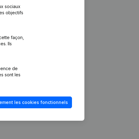
aux sociaux
es objectifs
cette façon,
s. Ils
Plateforme
vention de la
Intégrations
rience de
Intégrations
es sont les
mptes annuels
personnalisées
méro de TVA
Expérience de
paiement
solvabilité
ement les cookies fonctionnels
Contact
Tarifs