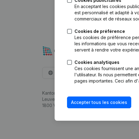
Cookies publicitaires
En acceptant les cookies public
est personnalisé et adapté à vo
commerciaux et de réseaux soc
Cookies de préférence
Les cookies de préférence per
les informations que vous recev
servent à rendre votre expérie
Cookies analytiques
Ces cookies fournissent une ana
Français
l'utilisateur. Ils nous permette
pages importantes. Ceci afin d'
Kantorenpark Everest
Leuvensesteenweg 248D,
Accepter tous les cookies
1800 Vilvoorde