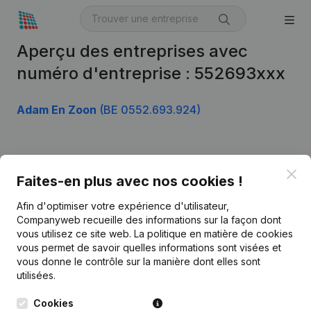
Aperçu des entreprises avec
numéro d'entreprise : 552693xxx
Adam En Zoon
(BE 0552.693.924)
Produit
Clo
Faites-en plus avec nos cookies !
Informations d’entreprise
Afin d'optimiser votre expérience d'utilisateur,
Monitoring
Français
Companyweb recueille des informations sur la façon dont
vous utilisez ce site web.
La politique en matière de cookies
Recherche internationale
vous permet de savoir quelles informations sont visées et
vous donne le contrôle sur la manière dont elles sont
Kantorenpark Everest
Prospection
utilisées.
Leuvensesteenweg
iOS app
248D,
Cookies
1800 Vilvoorde