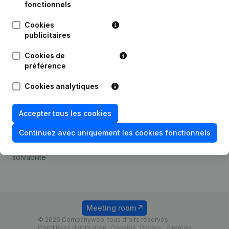
Android app
fonctionnels
Cookies
publicitaires
Thème
Plateforme
Cookies de
Compliance et prévention
Intégrations
préférence
de la fraude
Intégrations
Cookies analytiques
Consulter des comptes
personnalisées
annuels
Expérience de paiement
Accepter tous les cookies
Recherche de numéro de
Contact
TVA
Continuez avec uniquement les cookies fonctionnels
Tarifs
Vérification de la
solvabilité
Meeting room
© 2026 Companyweb, tous droits réservés.
Conditions d'utilisation
Cookies
Privacy
Sitemap