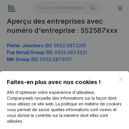
Aperçu des entreprises avec
numéro d'entreprise : 552587xxx
Pieter Jonckers
(BE 0552.587.224)
Fvp Retail Group
(BE 0552.587.422)
MK Group
(BE 0552.587.917)
Clo
Faites-en plus avec nos cookies !
Produit
Afin d'optimiser votre expérience d'utilisateur,
Informations d’entreprise
Companyweb recueille des informations sur la façon dont
Monitoring
vous utilisez ce site web.
La politique en matière de cookies
Français
vous permet de savoir quelles informations sont visées et
Recherche internationale
vous donne le contrôle sur la manière dont elles sont
utilisées.
Kantorenpark Everest
Prospection
Leuvensesteenweg