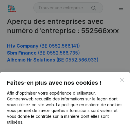
Aperçu des entreprises avec
numéro d'entreprise : 552566xxx
Htv Company
(BE 0552.566.141)
Sbm Finance
(BE 0552.566.735)
Alhemio Hr Solutions
(BE 0552.566.933)
Clo
Faites-en plus avec nos cookies !
Produit
Afin d'optimiser votre expérience d'utilisateur,
Informations d’entreprise
Companyweb recueille des informations sur la façon dont
Monitoring
vous utilisez ce site web.
La politique en matière de cookies
Français
vous permet de savoir quelles informations sont visées et
Recherche internationale
vous donne le contrôle sur la manière dont elles sont
utilisées.
Kantorenpark Everest
Prospection
Leuvensesteenweg