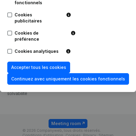
Android app
fonctionnels
Cookies
publicitaires
Thème
Plateforme
Cookies de
Compliance et prévention
Intégrations
préférence
de la fraude
Intégrations
Cookies analytiques
Consulter des comptes
personnalisées
annuels
Expérience de paiement
Accepter tous les cookies
Recherche de numéro de
Contact
TVA
Continuez avec uniquement les cookies fonctionnels
Tarifs
Vérification de la
solvabilité
Meeting room
© 2026 Companyweb, tous droits réservés.
Conditions d'utilisation
Cookies
Privacy
Sitemap