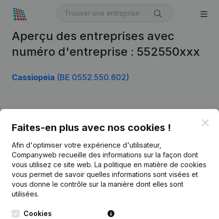
Aperçu des entreprises avec
numéro d'entreprise : 552550xxx
Cassiopeia
(BE 0552.550.602)
Produit
Clo
Faites-en plus avec nos cookies !
Informations d’entreprise
Afin d'optimiser votre expérience d'utilisateur,
Monitoring
Français
Companyweb recueille des informations sur la façon dont
vous utilisez ce site web.
La politique en matière de cookies
Recherche internationale
vous permet de savoir quelles informations sont visées et
vous donne le contrôle sur la manière dont elles sont
Kantorenpark Everest
Prospection
utilisées.
Leuvensesteenweg
iOS app
248D,
Cookies
1800 Vilvoorde