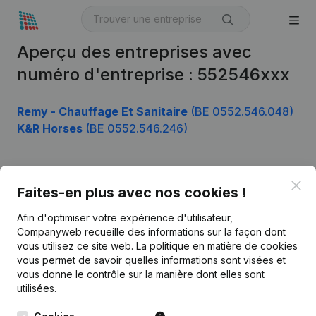
Aperçu des entreprises avec
numéro d'entreprise : 552546xxx
Remy - Chauffage Et Sanitaire
(BE 0552.546.048)
K&R Horses
(BE 0552.546.246)
Clo
Produit
Faites-en plus avec nos cookies !
Informations d’entreprise
Afin d'optimiser votre expérience d'utilisateur,
Companyweb recueille des informations sur la façon dont
Monitoring
Français
vous utilisez ce site web.
La politique en matière de cookies
vous permet de savoir quelles informations sont visées et
Recherche internationale
vous donne le contrôle sur la manière dont elles sont
Kantorenpark Everest
Prospection
utilisées.
Leuvensesteenweg
iOS app
248D,