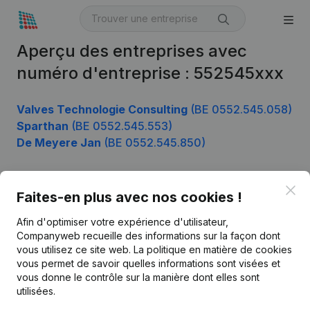
Aperçu des entreprises avec
numéro d'entreprise : 552545xxx
Valves Technologie Consulting
(BE 0552.545.058)
Sparthan
(BE 0552.545.553)
De Meyere Jan
(BE 0552.545.850)
Clo
Faites-en plus avec nos cookies !
Produit
Afin d'optimiser votre expérience d'utilisateur,
Informations d’entreprise
Companyweb recueille des informations sur la façon dont
Monitoring
vous utilisez ce site web.
La politique en matière de cookies
Français
vous permet de savoir quelles informations sont visées et
Recherche internationale
vous donne le contrôle sur la manière dont elles sont
utilisées.
Kantorenpark Everest
Prospection
Leuvensesteenweg