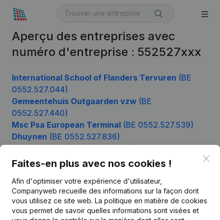
Aperçu des entreprises avec
numéro d'entreprise : 552527xxx
International School of Flanders Tervuren
(BE
0552.527.044)
Gemeentehuis Outgaarden vzw
(BE
0552.527.440)
Msc Psa European Terminal
(BE 0552.527.539)
Dhuynen
(BE 0552.527.836)
Dijcks-Woelk
(BE 0552.527.935)
Clo
Faites-en plus avec nos cookies !
Afin d'optimiser votre expérience d'utilisateur,
Produit
Companyweb recueille des informations sur la façon dont
vous utilisez ce site web.
La politique en matière de cookies
Informations d’entreprise
vous permet de savoir quelles informations sont visées et