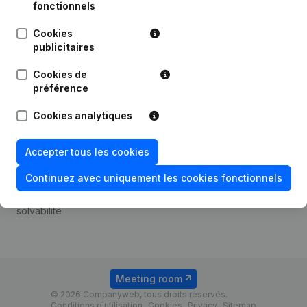
Android app
fonctionnels
Cookies
publicitaires
Thème
Plateforme
Cookies de
Compliance et prévention
Intégrations
préférence
de la fraude
Intégrations
Cookies analytiques
Consulter des comptes
personnalisées
annuels
Expérience de paiement
Accepter tous les cookies
Recherche de numéro de
Contact
TVA
Continuez avec uniquement les cookies fonctionnels
Tarifs
Vérification de la
solvabilité
Meeting room
© 2026 Companyweb, tous droits réservés.
Conditions d'utilisation
Cookies
Privacy
Sitemap