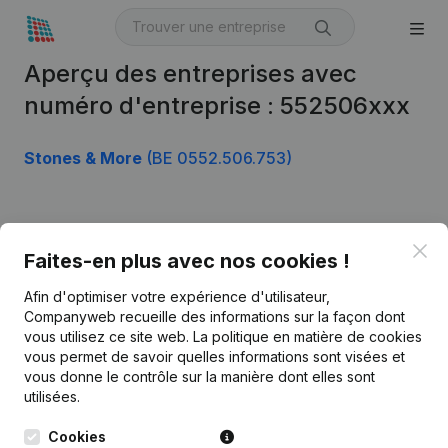
Aperçu des entreprises avec
numéro d'entreprise : 552506xxx
Stones & More
(BE 0552.506.753)
Produit
Clo
Faites-en plus avec nos cookies !
Informations d’entreprise
Afin d'optimiser votre expérience d'utilisateur,
Monitoring
Français
Companyweb recueille des informations sur la façon dont
vous utilisez ce site web.
La politique en matière de cookies
Recherche internationale
vous permet de savoir quelles informations sont visées et
vous donne le contrôle sur la manière dont elles sont
Kantorenpark Everest
Prospection
utilisées.
Leuvensesteenweg
iOS app
248D,
Cookies
1800 Vilvoorde