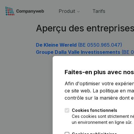
Produit
Tarifs
Aperçu des entreprise
De Kleine Wereld
(BE 0550.965.047)
Groupe Dalla Valle Investissements
(BE 0
Faites-en plus avec nos
Afin d'optimiser votre expérie
ce site web.
La politique en ma
contrôle sur la manière dont ell
Cookies fonctionnels
Ces cookies sont strictement n
un environnement en ligne sûr.