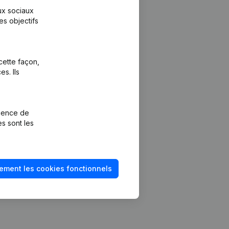
aux sociaux
es objectifs
cette façon,
s. Ils
Plateforme
vention de la
Intégrations
rience de
Intégrations
es sont les
mptes annuels
personnalisées
méro de TVA
Expérience de
paiement
solvabilité
ement les cookies fonctionnels
Contact
Tarifs