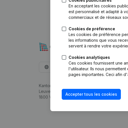
Cookies publicitaires
En acceptant les cookies public
est personnalisé et adapté à vo
commerciaux et de réseaux soc
Cookies de préférence
Les cookies de préférence per
les informations que vous recev
servent à rendre votre expérie
Cookies analytiques
Ces cookies fournissent une ana
Français
l'utilisateur. Ils nous permette
pages importantes. Ceci afin d'
Kantorenpark Everest
Leuvensesteenweg 248D,
Accepter tous les cookies
1800 Vilvoorde