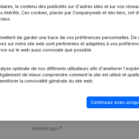
itaires, le contenu des publicités sur d'autres sites et sur vos rése
s intérêts. Ces cookies, placés par Companyweb et des tiers, ont d
iaux.
mettent de garder une trace de vos préférences personnelles. De 
ez sur notre site web sont pertinentes et adaptées à vos préférence
Produit
Thème
nce sur le web aussi conviviale que possible.
Informations
Compliance et pré
d’entreprise
fraude
lyse optimale de nos différents utilisateurs afin d'améliorer l'expé
nt également de mieux comprendre comment le site est utilisé et quell
Monitoring
Consulter des co
améliorer la convivialité générale du site web.
Recherche
Recherche de nu
internationale
Vérification de la 
Continuez avec uniqu
Prospection
iOS app
Android app