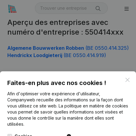
Aperçu des entreprises avec
numéro d'entreprise : 550414xxx
Algemene Bouwwerken Robben
(BE 0550.414.325)
Hendrickx Loodgieterij
(BE 0550.414.919)
Clo
Produit
Faites-en plus avec nos cookies !
Informations d’entreprise
Afin d'optimiser votre expérience d'utilisateur,
Companyweb recueille des informations sur la façon dont
Monitoring
Français
vous utilisez ce site web.
La politique en matière de cookies
vous permet de savoir quelles informations sont visées et
Recherche internationale
vous donne le contrôle sur la manière dont elles sont
Kantorenpark Everest
Prospection
utilisées.
Leuvensesteenweg
iOS app
248D,