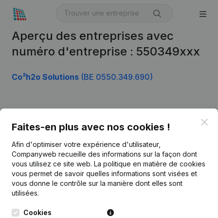
Aperçu des entreprises avec
numéro d'entreprise : 550349xxx
Co²h2o Solutions
(BE 0550.349.690)
Produit
Clo
Faites-en plus avec nos cookies !
Informations d’entreprise
Afin d'optimiser votre expérience d'utilisateur,
Monitoring
Français
Companyweb recueille des informations sur la façon dont
vous utilisez ce site web.
La politique en matière de cookies
Recherche internationale
vous permet de savoir quelles informations sont visées et
vous donne le contrôle sur la manière dont elles sont
Kantorenpark Everest
Prospection
utilisées.
Leuvensesteenweg
iOS app
248D,
Cookies
1800 Vilvoorde