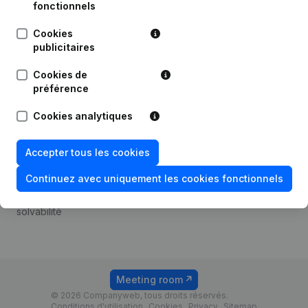
Android app
fonctionnels
Cookies
publicitaires
Thème
Plateforme
Cookies de
Compliance et prévention
Intégrations
préférence
de la fraude
Intégrations
Cookies analytiques
Consulter des comptes
personnalisées
annuels
Expérience de paiement
Accepter tous les cookies
Recherche de numéro de
Contact
TVA
Continuez avec uniquement les cookies fonctionnels
Tarifs
Vérification de la
solvabilité
Meeting room
© 2026 Companyweb, tous droits réservés.
Conditions d'utilisation
Cookies
Privacy
Sitemap