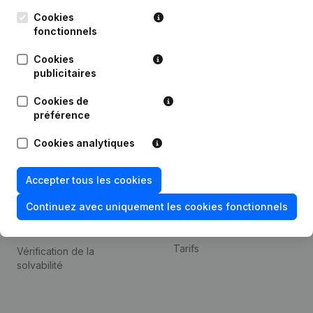
Kantorenpark Everest
Prospection
Leuvensesteenweg
Cookies
iOS app
248D,
fonctionnels
1800 Vilvoorde
Android app
Cookies
publicitaires
Cookies de
Thème
Plateforme
préférence
Compliance et prévention
Intégrations
Cookies analytiques
de la fraude
Intégrations
Consulter des comptes
personnalisées
Accepter tous les cookies
annuels
Expérience de paiement
Continuez avec uniquement les cookies fonctionnels
Recherche de numéro de
Contact
TVA
Tarifs
Vérification de la
solvabilité