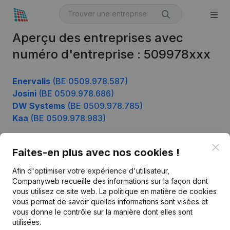
Aperçu des entreprises avec
numéro d'entreprise : 509978xxx
Enervalis
(BE 0509.978.587)
Josini
(BE 0509.978.686)
DW Systems
(BE 0509.978.785)
Kaa
(BE 0509.978.983)
Clo
Faites-en plus avec nos cookies !
Produit
Afin d'optimiser votre expérience d'utilisateur,
Informations d’entreprise
Companyweb recueille des informations sur la façon dont
vous utilisez ce site web.
La politique en matière de cookies
Monitoring
Français
vous permet de savoir quelles informations sont visées et
vous donne le contrôle sur la manière dont elles sont
Recherche internationale
utilisées.