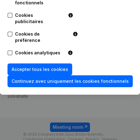
Android app
fonctionnels
Cookies
publicitaires
Thème
Plateforme
Cookies de
Compliance et prévention
Intégrations
préférence
de la fraude
Intégrations
Cookies analytiques
Consulter des comptes
personnalisées
annuels
Expérience de paiement
Accepter tous les cookies
Recherche de numéro de
Contact
TVA
Continuez avec uniquement les cookies fonctionnels
Tarifs
Vérification de la
solvabilité
Meeting room
© 2026 Companyweb, tous droits réservés.
Conditions d'utilisation
Cookies
Privacy
Sitemap