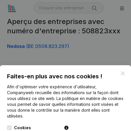
Aperçu des entreprises avec
numéro d'entreprise : 508823xxx
Nedosa
(BE 0508.823.297)
Produit
Clo
Faites-en plus avec nos cookies !
Informations d’entreprise
Afin d'optimiser votre expérience d'utilisateur,
Monitoring
Français
Companyweb recueille des informations sur la façon dont
vous utilisez ce site web.
La politique en matière de cookies
Recherche internationale
vous permet de savoir quelles informations sont visées et
vous donne le contrôle sur la manière dont elles sont
Kantorenpark Everest
Prospection
utilisées.
Leuvensesteenweg
iOS app
248D,
Cookies
1800 Vilvoorde