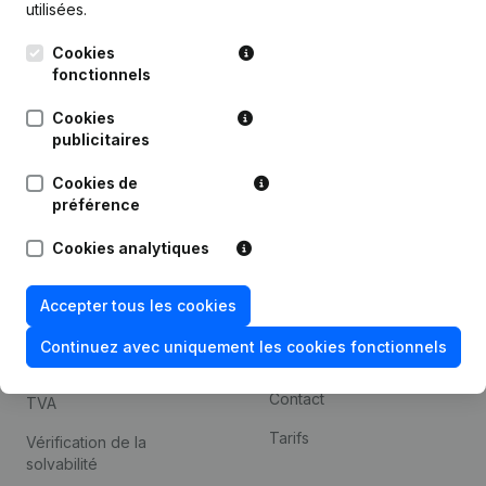
utilisées.
Recherche internationale
Cookies
Kantorenpark Everest
Prospection
fonctionnels
Leuvensesteenweg
iOS app
248D,
Cookies
1800 Vilvoorde
Android app
publicitaires
Cookies de
préférence
Thème
Plateforme
Cookies analytiques
Compliance et prévention
Intégrations
de la fraude
Intégrations
Accepter tous les cookies
Consulter des comptes
personnalisées
annuels
Continuez avec uniquement les cookies fonctionnels
Expérience de paiement
Recherche de numéro de
Contact
TVA
Tarifs
Vérification de la
solvabilité