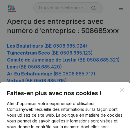
Aperçu des entreprises avec
numéro d'entreprise : 508685xxx
Les Boulatiours
(BE 0508.685.024)
Tuincentrum Seco
(BE 0508.685.123)
Comité de Jumelage de Lustin
(BE 0508.685.321)
Lomi
(BE 0508.685.420)
Ar-Eu Echafaudage
(BE 0508.685.717)
Virtuall
(BE 0508.685.915)
Clo
Faites-en plus avec nos cookies !
Afin d'optimiser votre expérience d'utilisateur,
Produit
Companyweb recueille des informations sur la façon dont
Informations d’entreprise
vous utilisez ce site web.
La politique en matière de cookies
vous permet de savoir quelles informations sont visées et
Monitoring
Français
vous donne le contrôle sur la manière dont elles sont