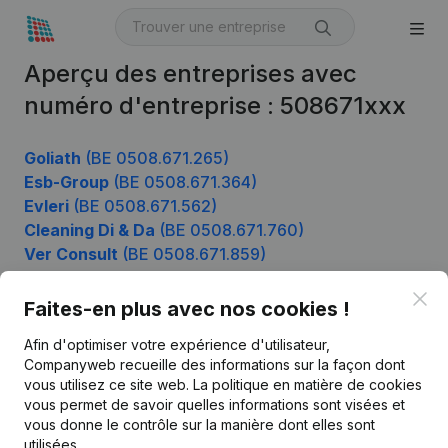
Aperçu des entreprises avec
numéro d'entreprise : 508671xxx
Goliath
(BE 0508.671.265)
Esb-Group
(BE 0508.671.364)
Evleri
(BE 0508.671.562)
Cleaning Di & Da
(BE 0508.671.760)
Ver Consult
(BE 0508.671.859)
Clo
Faites-en plus avec nos cookies !
Produit
Afin d'optimiser votre expérience d'utilisateur,
Companyweb recueille des informations sur la façon dont
Informations d’entreprise
vous utilisez ce site web.
La politique en matière de cookies
vous permet de savoir quelles informations sont visées et
Monitoring
Français
vous donne le contrôle sur la manière dont elles sont
Recherche internationale
utilisées.