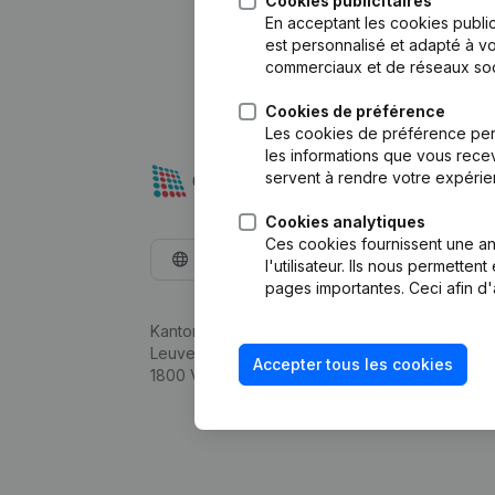
Cookies publicitaires
En acceptant les cookies public
est personnalisé et adapté à vo
commerciaux et de réseaux soc
Cookies de préférence
Les cookies de préférence per
les informations que vous recev
servent à rendre votre expérie
Cookies analytiques
Ces cookies fournissent une ana
Français
l'utilisateur. Ils nous permette
pages importantes. Ceci afin d'
Kantorenpark Everest
Leuvensesteenweg 248D,
Accepter tous les cookies
1800 Vilvoorde