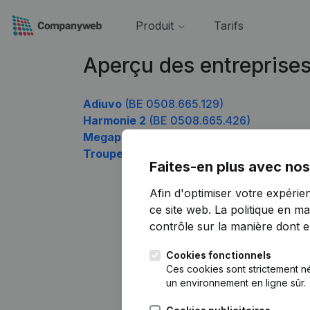
Produit
Tarifs
Aperçu des entreprise
Adiuvo
(BE 0508.665.129)
Harmonie 2
(BE 0508.665.426)
Megapool
(BE 0508.665.525)
Troupe Théâtrale Mine & Rire asbl
(BE 05
Faites-en plus avec nos
Afin d'optimiser votre expérie
ce site web.
La politique en ma
contrôle sur la manière dont ell
Cookies fonctionnels
Ces cookies sont strictement n
un environnement en ligne sûr.