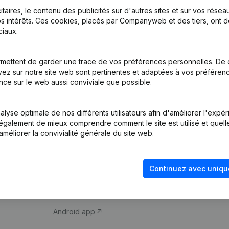
itaires, le contenu des publicités sur d'autres sites et sur vos rése
s intérêts. Ces cookies, placés par Companyweb et des tiers, ont d
iaux.
mettent de garder une trace de vos préférences personnelles. De 
ez sur notre site web sont pertinentes et adaptées à vos préférence
Produit
Thème
nce sur le web aussi conviviale que possible.
Informations
Compliance et pré
d’entreprise
fraude
lyse optimale de nos différents utilisateurs afin d'améliorer l'expé
nt également de mieux comprendre comment le site est utilisé et quell
Monitoring
Consulter des co
améliorer la convivialité générale du site web.
Recherche
Recherche de nu
internationale
Vérification de la 
Continuez avec uniqu
Prospection
iOS app
Android app