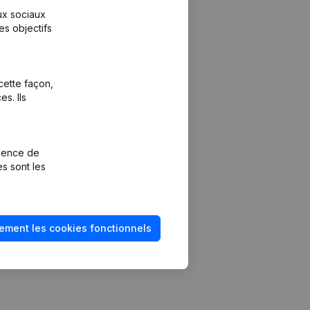
aux sociaux
es objectifs
cette façon,
s. Ils
Plateforme
vention de la
Intégrations
rience de
Intégrations
es sont les
mptes annuels
personnalisées
méro de TVA
Expérience de
paiement
solvabilité
ement les cookies fonctionnels
Contact
Tarifs