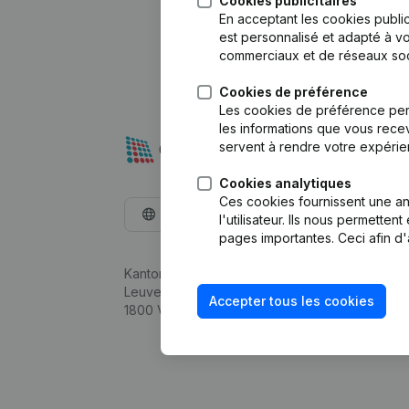
Cookies publicitaires
En acceptant les cookies public
est personnalisé et adapté à vo
commerciaux et de réseaux soc
Cookies de préférence
Les cookies de préférence per
les informations que vous recev
servent à rendre votre expérie
Cookies analytiques
Ces cookies fournissent une ana
Français
l'utilisateur. Ils nous permette
pages importantes. Ceci afin d'
Kantorenpark Everest
Leuvensesteenweg 248D,
Accepter tous les cookies
1800 Vilvoorde