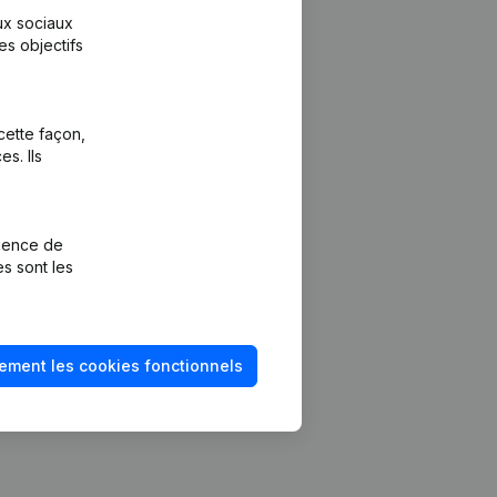
aux sociaux
es objectifs
cette façon,
s. Ils
Plateforme
vention de la
Intégrations
rience de
Intégrations
es sont les
mptes annuels
personnalisées
méro de TVA
Expérience de
paiement
solvabilité
ement les cookies fonctionnels
Contact
Tarifs