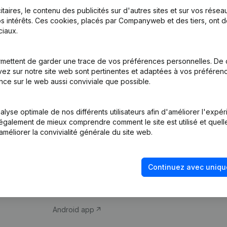
itaires, le contenu des publicités sur d'autres sites et sur vos rése
s intérêts. Ces cookies, placés par Companyweb et des tiers, ont d
iaux.
mettent de garder une trace de vos préférences personnelles. De 
ez sur notre site web sont pertinentes et adaptées à vos préférence
Produit
Thème
nce sur le web aussi conviviale que possible.
Informations
Compliance et pré
d’entreprise
fraude
lyse optimale de nos différents utilisateurs afin d'améliorer l'expé
nt également de mieux comprendre comment le site est utilisé et quell
Monitoring
Consulter des co
améliorer la convivialité générale du site web.
Recherche
Recherche de nu
internationale
Vérification de la 
Continuez avec uniqu
Prospection
iOS app
Android app