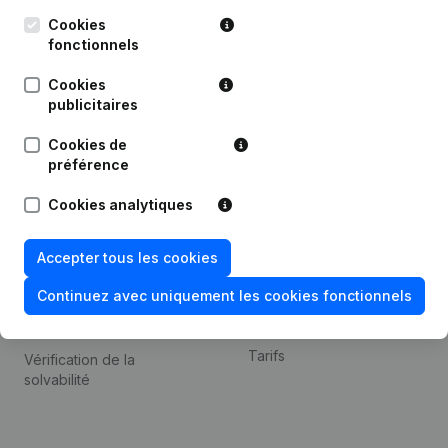
Kantorenpark Everest
Prospection
Leuvensesteenweg
Cookies
iOS app
248D,
fonctionnels
1800 Vilvoorde
Android app
Cookies
publicitaires
Cookies de
Thème
Plateforme
préférence
Compliance et prévention
Intégrations
Cookies analytiques
de la fraude
Intégrations
Consulter des comptes
personnalisées
Accepter tous les cookies
annuels
Expérience de paiement
Continuez avec uniquement les cookies fonctionnels
Recherche de numéro de
Contact
TVA
Tarifs
Vérification de la
solvabilité