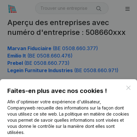
Aperçu des entreprises avec
numéro d'entreprise : 508660xxx
Marvan Fiduciaire
(BE 0508.660.377)
Emilio It
(BE 0508.660.476)
Prebel
(BE 0508.660.773)
Legein Furniture Industries
(BE 0508.660.971)
Clo
Faites-en plus avec nos cookies !
Produit
Afin d'optimiser votre expérience d'utilisateur,
Informations d’entreprise
Companyweb recueille des informations sur la façon dont
vous utilisez ce site web.
La politique en matière de cookies
Monitoring
Français
vous permet de savoir quelles informations sont visées et
vous donne le contrôle sur la manière dont elles sont
Recherche internationale
utilisées.