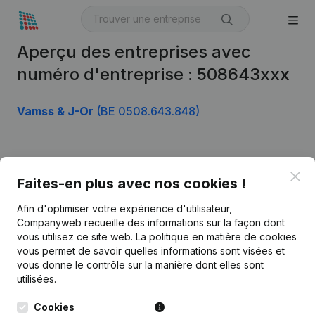
Aperçu des entreprises avec
numéro d'entreprise : 508643xxx
Vamss & J-Or
(BE 0508.643.848)
Produit
Clo
Faites-en plus avec nos cookies !
Informations d’entreprise
Afin d'optimiser votre expérience d'utilisateur,
Monitoring
Français
Companyweb recueille des informations sur la façon dont
vous utilisez ce site web.
La politique en matière de cookies
Recherche internationale
vous permet de savoir quelles informations sont visées et
vous donne le contrôle sur la manière dont elles sont
Kantorenpark Everest
Prospection
utilisées.
Leuvensesteenweg
iOS app
248D,
Cookies
1800 Vilvoorde