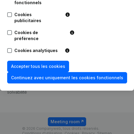
Android app
fonctionnels
Cookies
publicitaires
Thème
Plateforme
Cookies de
Compliance et prévention
Intégrations
préférence
de la fraude
Intégrations
Cookies analytiques
Consulter des comptes
personnalisées
annuels
Expérience de paiement
Accepter tous les cookies
Recherche de numéro de
Contact
TVA
Continuez avec uniquement les cookies fonctionnels
Tarifs
Vérification de la
solvabilité
Meeting room
© 2026 Companyweb, tous droits réservés.
Conditions d'utilisation
Cookies
Privacy
Sitemap