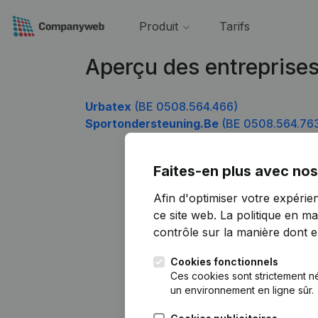
Produit
Tarifs
Aperçu des entreprise
Urbatex
(BE 0508.564.466)
Sportondersteuning.Be
(BE 0508.564.76
Faites-en plus avec nos
Afin d'optimiser votre expérie
ce site web.
La politique en ma
contrôle sur la manière dont ell
Cookies fonctionnels
Ces cookies sont strictement n
un environnement en ligne sûr.