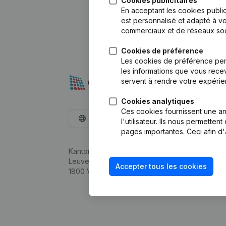
Cookies publicitaires
En acceptant les cookies public
est personnalisé et adapté à vo
commerciaux et de réseaux soc
Cookies de préférence
Les cookies de préférence per
les informations que vous recev
servent à rendre votre expérie
Cookies analytiques
Ces cookies fournissent une ana
Français
l'utilisateur. Ils nous permette
pages importantes. Ceci afin d'
Kantorenpark Everest
Leuvensesteenweg 248D,
Accepter tous les cookies
1800 Vilvoorde