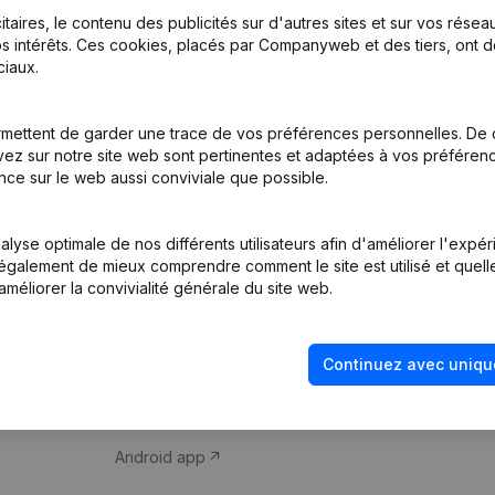
itaires, le contenu des publicités sur d'autres sites et sur vos rése
s intérêts. Ces cookies, placés par Companyweb et des tiers, ont d
iaux.
mettent de garder une trace de vos préférences personnelles. De 
ez sur notre site web sont pertinentes et adaptées à vos préférence
Produit
Thème
nce sur le web aussi conviviale que possible.
Informations
Compliance et pré
d’entreprise
fraude
lyse optimale de nos différents utilisateurs afin d'améliorer l'expé
nt également de mieux comprendre comment le site est utilisé et quell
Monitoring
Consulter des co
améliorer la convivialité générale du site web.
Recherche
Recherche de nu
internationale
Vérification de la 
Continuez avec uniqu
Prospection
iOS app
Android app