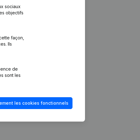
aux sociaux
es objectifs
cette façon,
s. Ils
Plateforme
vention de la
Intégrations
rience de
Intégrations
es sont les
mptes annuels
personnalisées
méro de TVA
Expérience de
paiement
solvabilité
ement les cookies fonctionnels
Contact
Tarifs