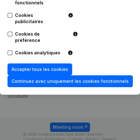
Android app
fonctionnels
Cookies
publicitaires
Thème
Plateforme
Cookies de
Compliance et prévention
Intégrations
préférence
de la fraude
Intégrations
Cookies analytiques
Consulter des comptes
personnalisées
annuels
Expérience de paiement
Accepter tous les cookies
Recherche de numéro de
Contact
TVA
Continuez avec uniquement les cookies fonctionnels
Tarifs
Vérification de la
solvabilité
Meeting room
© 2026 Companyweb, tous droits réservés.
Conditions d'utilisation
Cookies
Privacy
Sitemap