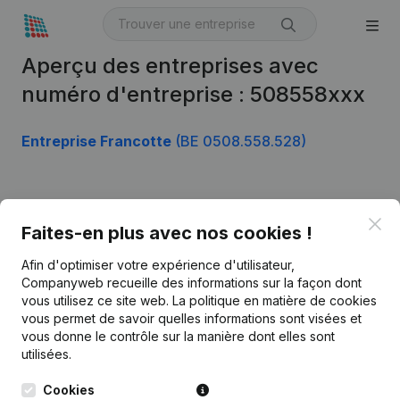
Aperçu des entreprises avec
numéro d'entreprise : 508558xxx
Entreprise Francotte
(BE 0508.558.528)
Produit
Clo
Faites-en plus avec nos cookies !
Informations d’entreprise
Afin d'optimiser votre expérience d'utilisateur,
Monitoring
Français
Companyweb recueille des informations sur la façon dont
vous utilisez ce site web.
La politique en matière de cookies
Recherche internationale
vous permet de savoir quelles informations sont visées et
vous donne le contrôle sur la manière dont elles sont
Kantorenpark Everest
Prospection
utilisées.
Leuvensesteenweg
iOS app
248D,
Cookies
1800 Vilvoorde