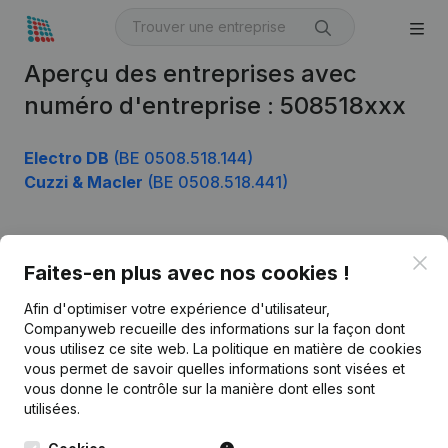
Aperçu des entreprises avec
numéro d'entreprise : 508518xxx
Electro DB
(BE 0508.518.144)
Cuzzi & Macler
(BE 0508.518.441)
Clo
Produit
Faites-en plus avec nos cookies !
Informations d’entreprise
Afin d'optimiser votre expérience d'utilisateur,
Companyweb recueille des informations sur la façon dont
Monitoring
Français
vous utilisez ce site web.
La politique en matière de cookies
vous permet de savoir quelles informations sont visées et
Recherche internationale
vous donne le contrôle sur la manière dont elles sont
Kantorenpark Everest
Prospection
utilisées.
Leuvensesteenweg
iOS app
248D,