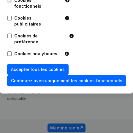
Cookies
1800 Vilvoorde
fonctionnels
Android app
Cookies
publicitaires
Thème
Plateforme
Cookies de
préférence
Compliance et prévention
Intégrations
de la fraude
Intégrations
Cookies analytiques
Consulter des comptes
personnalisées
annuels
Accepter tous les cookies
Expérience de paiement
Recherche de numéro de
Continuez avec uniquement les cookies fonctionnels
Contact
TVA
Tarifs
Vérification de la
solvabilité
Meeting room