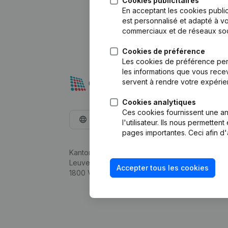
Cookies publicitaires
En acceptant les cookies public
est personnalisé et adapté à vo
commerciaux et de réseaux soc
Cookies de préférence
Les cookies de préférence per
les informations que vous recev
servent à rendre votre expérie
Cookies analytiques
Ces cookies fournissent une ana
Français
l'utilisateur. Ils nous permette
pages importantes. Ceci afin d'
Kantorenpark Everest
Leuvensesteenweg 248D,
Accepter tous les cookies
1800 Vilvoorde