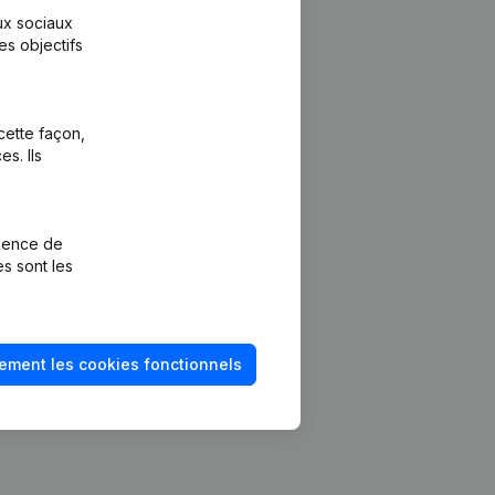
aux sociaux
es objectifs
cette façon,
s. Ils
Plateforme
vention de la
Intégrations
rience de
Intégrations
es sont les
mptes annuels
personnalisées
méro de TVA
Expérience de
paiement
solvabilité
ement les cookies fonctionnels
Contact
Tarifs