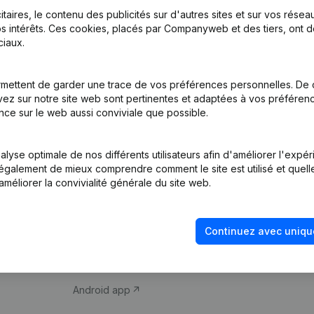
itaires, le contenu des publicités sur d'autres sites et sur vos rése
s intérêts. Ces cookies, placés par Companyweb et des tiers, ont d
iaux.
mettent de garder une trace de vos préférences personnelles. De 
ez sur notre site web sont pertinentes et adaptées à vos préférence
Produit
Thème
nce sur le web aussi conviviale que possible.
Informations
Compliance et pré
d’entreprise
fraude
lyse optimale de nos différents utilisateurs afin d'améliorer l'expé
nt également de mieux comprendre comment le site est utilisé et quell
Monitoring
Consulter des co
améliorer la convivialité générale du site web.
Recherche
Recherche de nu
internationale
Vérification de la 
Continuez avec uniqu
Prospection
iOS app
Android app