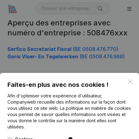
Aperçu des entreprises avec
numéro d'entreprise : 508476xxx
Serfico Secretariat Fiscal
(BE 0508.476.770)
Goris Vloer- En Tegelwerken
(BE 0508.476.968)
Clo
Produit
Faites-en plus avec nos cookies !
Informations d’entreprise
Afin d'optimiser votre expérience d'utilisateur,
Companyweb recueille des informations sur la façon dont
Monitoring
Français
vous utilisez ce site web.
La politique en matière de cookies
vous permet de savoir quelles informations sont visées et
Recherche internationale
vous donne le contrôle sur la manière dont elles sont
Kantorenpark Everest
Prospection
utilisées.
Leuvensesteenweg
iOS app
248D,