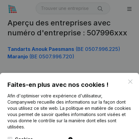
Aperçu des entreprises avec
numéro d'entreprise : 507996xxx
Tandarts Anouk Paesmans
(BE 0507.996.225)
Maranjo
(BE 0507.996.720)
Clo
Produit
Faites-en plus avec nos cookies !
Informations d’entreprise
Afin d'optimiser votre expérience d'utilisateur,
Companyweb recueille des informations sur la façon dont
Monitoring
Français
vous utilisez ce site web.
La politique en matière de cookies
vous permet de savoir quelles informations sont visées et
Recherche internationale
vous donne le contrôle sur la manière dont elles sont
Kantorenpark Everest
Prospection
utilisées.
Leuvensesteenweg
iOS app
248D,