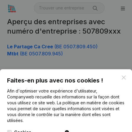
Aperçu des entreprises avec
numéro d'entreprise : 507809xxx
Le Partage Ca Cree
(BE 0507.809.450)
Mtbt
(BE 0507.809.945)
Clo
Produit
Faites-en plus avec nos cookies !
Informations d’entreprise
Afin d'optimiser votre expérience d'utilisateur,
Companyweb recueille des informations sur la façon dont
Monitoring
Français
vous utilisez ce site web.
La politique en matière de cookies
vous permet de savoir quelles informations sont visées et
Recherche internationale
vous donne le contrôle sur la manière dont elles sont
Kantorenpark Everest
Prospection
utilisées.
Leuvensesteenweg
iOS app
248D,