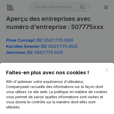
Aperçu des entreprises avec
numéro d'entreprise : 507775xxx
Phée Concept
(BE 0507.775.006)
Karolien Soenen
(BE 0507.775.402)
Gerritsen
(BE 0507.775.501)
Clo
Faites-en plus avec nos cookies !
Produit
Afin d'optimiser votre expérience d'utilisateur,
Informations d’entreprise
Companyweb recueille des informations sur la façon dont
Monitoring
vous utilisez ce site web.
La politique en matière de cookies
Français
vous permet de savoir quelles informations sont visées et
Recherche internationale
vous donne le contrôle sur la manière dont elles sont
utilisées.
Kantorenpark Everest
Prospection
Leuvensesteenweg