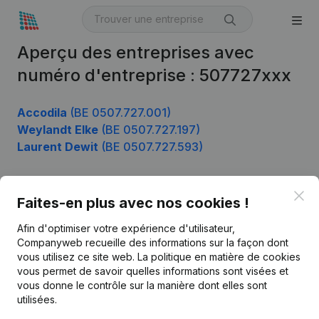
Aperçu des entreprises avec
numéro d'entreprise : 507727xxx
Accodila
(BE 0507.727.001)
Weylandt Elke
(BE 0507.727.197)
Laurent Dewit
(BE 0507.727.593)
Clo
Faites-en plus avec nos cookies !
Produit
Afin d'optimiser votre expérience d'utilisateur,
Informations d’entreprise
Companyweb recueille des informations sur la façon dont
Monitoring
vous utilisez ce site web.
La politique en matière de cookies
Français
vous permet de savoir quelles informations sont visées et
Recherche internationale
vous donne le contrôle sur la manière dont elles sont
utilisées.
Kantorenpark Everest
Prospection
Leuvensesteenweg